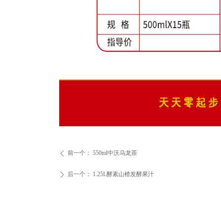
前一个：
550ml中沃乌龙茶
ꄴ
后一个：
1.25L酵素山楂发酵果汁
ꄲ