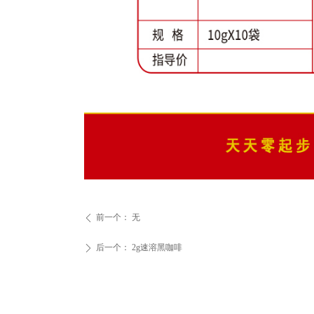
前一个：
无
ꄴ
后一个：
2g速溶黑咖啡
ꄲ