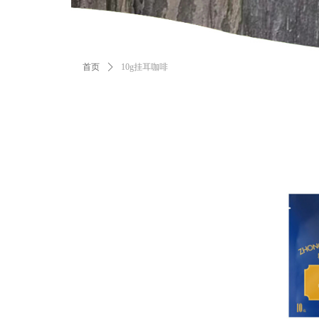
首页
ꄲ
10g挂耳咖啡