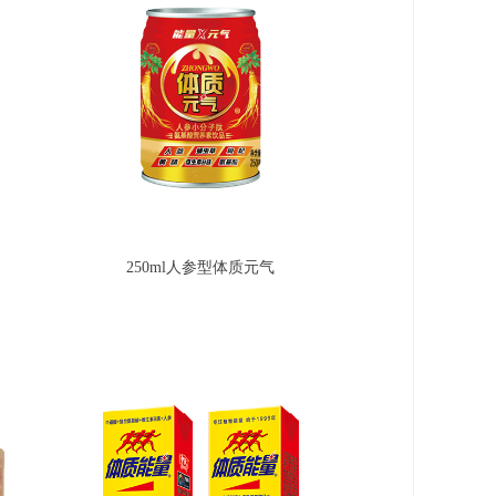
250ml人参型体质元气